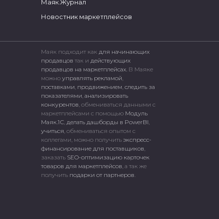
Маяк.Журнал
Новостник маркетплейсов
Маяк подходит как
для начинающих
продавцов
так и
действующих
продавцов на маркетплейсах.
В Маяке
можно
управлять рекламой
,
поставками
,
продвижением
,
следить за
показателями
,
анализировать
конкурентов
, обмениваться данными с
маркетплейсами c помощью
Модуль
Маяк.1С
,
делать дашборды в PowerBI
,
учиться
, обмениваться опытом с
коллегами, можно получить
экспресс-
финансирование для поставщиков
,
заказать
SEO-оптимизацию карточек
товаров для маркетплейсов
, а так же
получить
подарки от партнеров
.