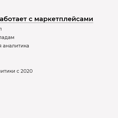
 работает с маркетплейсами
п
кладам
я аналитика
итики с 2020