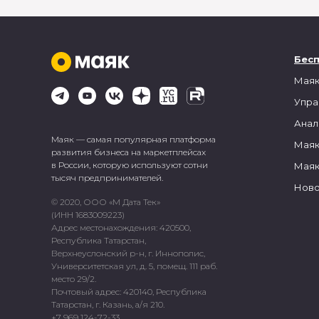
Бес
Маяк
Упра
Анал
Маяк — самая популярная платформа
Маяк
развития бизнеса на маркетплейсах
в России, которую используют сотни
Маяк
тысяч предпринимателей.
Ново
© 2020, ООО «М Дата Тек»
(ИНН 1683009223)
Адрес местонахождения: 420500,
Республика Татарстан,
Верхнеуслонский р-н, г. Иннополис,
Университетская ул, д. 5, помещ. 111 раб.
место 29/2.
Почтовый адрес: 420140, Республика
Татарстан, г. Казань, а/я 210.
+7 969 124-72-33