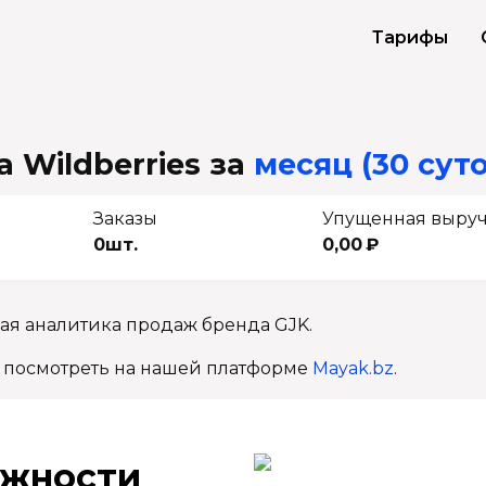
Тарифы
 Wildberries
за
месяц (30 суто
Заказы
Упущенная выру
0шт.
0,00 ₽
ая аналитика продаж бренда GJK.
 посмотреть на нашей платформе
Mayak.bz
.
ж­ности