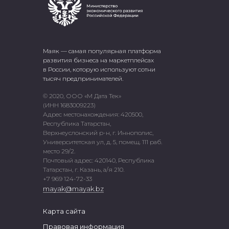
Маяк — самая популярная платформа
развития бизнеса на маркетплейсах
в России, которую используют сотни
тысяч предпринимателей.
© 2020, ООО «М Дата Тек»
(ИНН 1683009223)
Адрес местонахождения: 420500,
Республика Татарстан,
Верхнеуслонский р-н, г. Иннополис,
Университетская ул, д. 5, помещ. 111 раб.
место 29/2.
Почтовый адрес: 420140, Республика
Татарстан, г. Казань, а/я 210.
+7 969 124-72-33
mayak@mayak.bz
Карта сайта
Правовая информация