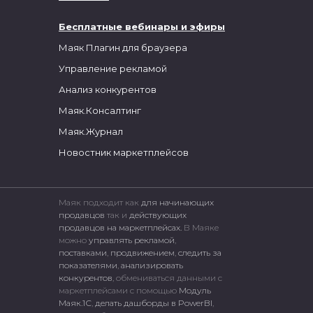
Бесплатные вебинары и эфиры
Маяк Плагин для браузера
Управление рекламой
Анализ конкурентов
Маяк.Консалтинг
Маяк.Журнал
Новостник маркетплейсов
Маяк подходит как
для начинающих
продавцов
так и
действующих
продавцов на маркетплейсах.
В Маяке
можно
управлять рекламой
,
поставками
,
продвижением
,
следить за
показателями
,
анализировать
конкурентов
, обмениваться данными с
маркетплейсами c помощью
Модуль
Маяк.1С
,
делать дашборды в PowerBI
,