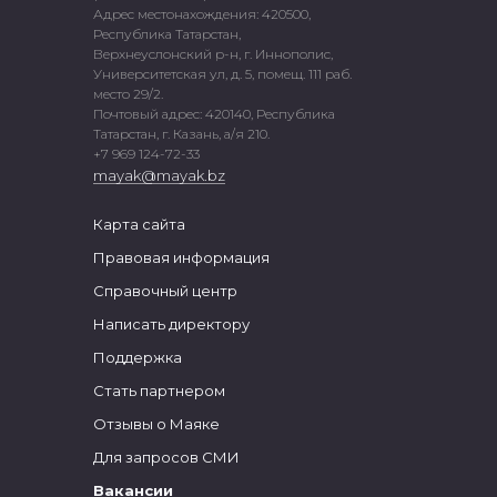
Адрес местонахождения: 420500,
Республика Татарстан,
Верхнеуслонский р-н, г. Иннополис,
Университетская ул, д. 5, помещ. 111 раб.
место 29/2.
Почтовый адрес: 420140, Республика
Татарстан, г. Казань, а/я 210.
+7 969 124-72-33
mayak@mayak.bz
Карта сайта
Правовая информация
Справочный центр
Написать директору
Поддержка
Стать партнером
Отзывы о Маяке
Для запросов СМИ
Вакансии