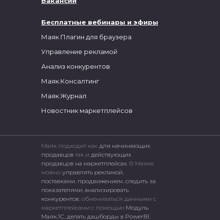
Вакансии
Бесплатные вебинары и эфиры
Маяк Плагин для браузера
Управление рекламой
Анализ конкурентов
Маяк.Консалтинг
Маяк.Журнал
Новостник маркетплейсов
Маяк подходит как
для начинающих
продавцов
так и
действующих
продавцов на маркетплейсах.
В Маяке
можно
управлять рекламой
,
поставками
,
продвижением
,
следить за
показателями
,
анализировать
конкурентов
, обмениваться данными с
маркетплейсами c помощью
Модуль
Маяк.1С
,
делать дашборды в PowerBI
,