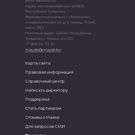
(ИНН 1683009223)
Адрес местонахождения: 420500,
Республика Татарстан,
Верхнеуслонский р-н, г. Иннополис,
Университетская ул, д. 5, помещ. 111 раб.
место 29/2.
Почтовый адрес: 420140, Республика
Татарстан, г. Казань, а/я 210.
+7 969 124-72-33
mayak@mayak.bz
Карта сайта
Правовая информация
Справочный центр
Написать директору
Поддержка
Стать партнером
Отзывы о Маяке
Для запросов СМИ