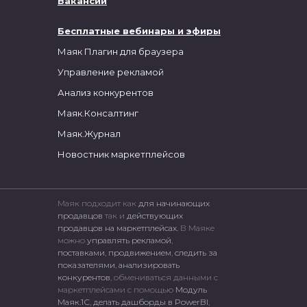
Вакансии
Бесплатные вебинары и эфиры
Маяк Плагин для браузера
Управление рекламой
Анализ конкурентов
Маяк.Консалтинг
Маяк.Журнал
Новостник маркетплейсов
Маяк подходит как
для начинающих
продавцов
так и
действующих
продавцов на маркетплейсах.
В Маяке
можно
управлять рекламой
,
поставками
,
продвижением
,
следить за
показателями
,
анализировать
конкурентов
, обмениваться данными с
маркетплейсами c помощью
Модуль
Маяк.1С
,
делать дашборды в PowerBI
,