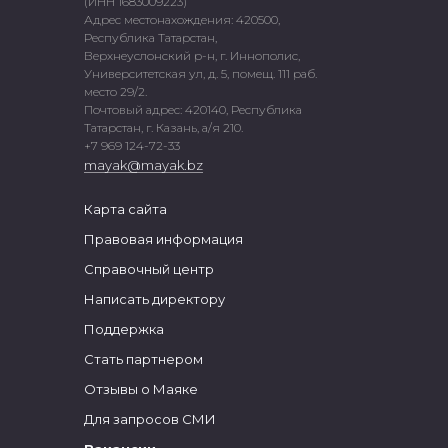
(ИНН 1683009223)
Адрес местонахождения: 420500,
Республика Татарстан,
Верхнеуслонский р-н, г. Иннополис,
Университетская ул, д. 5, помещ. 111 раб.
место 29/2.
Почтовый адрес: 420140, Республика
Татарстан, г. Казань, а/я 210.
+7 969 124-72-33
mayak@mayak.bz
Карта сайта
Правовая информация
Справочный центр
Написать директору
Поддержка
Стать партнером
Отзывы о Маяке
Для запросов СМИ