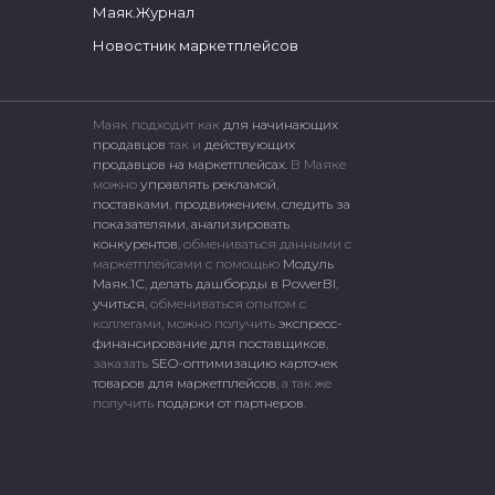
Маяк.Журнал
Новостник маркетплейсов
Маяк подходит как
для начинающих
продавцов
так и
действующих
продавцов на маркетплейсах.
В Маяке
можно
управлять рекламой
,
поставками
,
продвижением
,
следить за
показателями
,
анализировать
конкурентов
, обмениваться данными с
маркетплейсами c помощью
Модуль
Маяк.1С
,
делать дашборды в PowerBI
,
учиться
, обмениваться опытом с
коллегами, можно получить
экспресс-
финансирование для поставщиков
,
заказать
SEO-оптимизацию карточек
товаров для маркетплейсов
, а так же
получить
подарки от партнеров
.