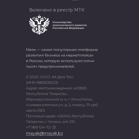
Включено в реестр МТК
Маяк — самая популярная платформа
развития бизнеса на маркетплейсах
в России, которую используют сотни
тысяч предпринимателей.
© 2020, ООО «М Дата Тек»
(ИНН 1683009223)
Адрес местонахождения: 420500,
Республика Татарстан,
Верхнеуслонский р-н, г. Иннополис,
Университетская ул, д. 5, помещ. 111 раб.
место 29/2.
Почтовый адрес: 420140, Республика
Татарстан, г. Казань, а/я 210.
+7 969 124-72-33
mayak@mayak.bz