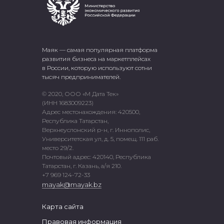
Маяк — самая популярная платформа
развития бизнеса на маркетплейсах
в России, которую используют сотни
тысяч предпринимателей.
© 2020, ООО «М Дата Тек»
(ИНН 1683009223)
Адрес местонахождения: 420500,
Республика Татарстан,
Верхнеуслонский р-н, г. Иннополис,
Университетская ул, д. 5, помещ. 111 раб.
место 29/2.
Почтовый адрес: 420140, Республика
Татарстан, г. Казань, а/я 210.
+7 969 124-72-33
mayak@mayak.bz
Карта сайта
Правовая информация