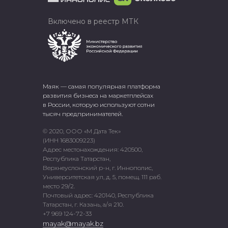
Включено в реестр МТК
Маяк — самая популярная платформа
развития бизнеса на маркетплейсах
в России, которую используют сотни
тысяч предпринимателей.
© 2020, ООО «М Дата Тек»
(ИНН 1683009223)
Адрес местонахождения: 420500,
Республика Татарстан,
Верхнеуслонский р-н, г. Иннополис,
Университетская ул, д. 5, помещ. 111 раб.
место 29/2.
Почтовый адрес: 420140, Республика
Татарстан, г. Казань, а/я 210.
+7 969 124-72-33
mayak@mayak.bz