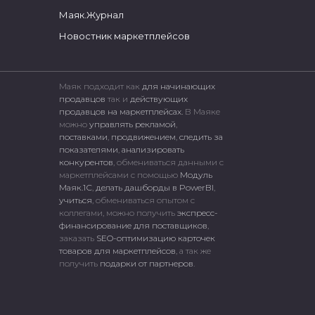
Маяк.Журнал
Новостник маркетплейсов
Маяк подходит как
для начинающих
продавцов
так и
действующих
продавцов на маркетплейсах.
В Маяке
можно
управлять рекламой
,
поставками
,
продвижением
,
следить за
показателями
,
анализировать
конкурентов
, обмениваться данными с
маркетплейсами c помощью
Модуль
Маяк.1С
,
делать дашборды в PowerBI
,
учиться
, обмениваться опытом с
коллегами, можно получить
экспресс-
финансирование для поставщиков
,
заказать
SEO-оптимизацию карточек
товаров для маркетплейсов
, а так же
получить
подарки от партнеров
.