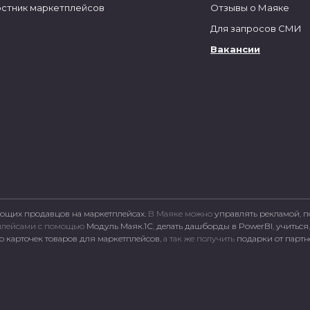
стник маркетплейсов
Отзывы о Маяке
Для запросов СМИ
Вакансии
ющих продавцов на маркетплейсах.
В Маяке можно
управлять рекламой
,
п
тплейсами c помощью
Модуль Маяк.1С
,
делать дашборды в PowerBI
,
учиться
 карточек товаров для маркетплейсов
, а так же получить
подарки от парт