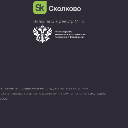
Включено в реестр МТК
оставками
,
продвижением
,
следить за показателями
,
, обмениваться опытом с коллегами, можно получить
экспресс-
неров
.