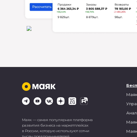
Бес
Маяк
Упра
Анал
Маяк — самая популярная платформа
Маяк
развития бизнеса на маркетплейсах
в России, которую используют сотни
Маяк
тысяч предпринимателей.