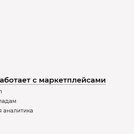
 работает с маркетплейсами
п
кладам
я аналитика