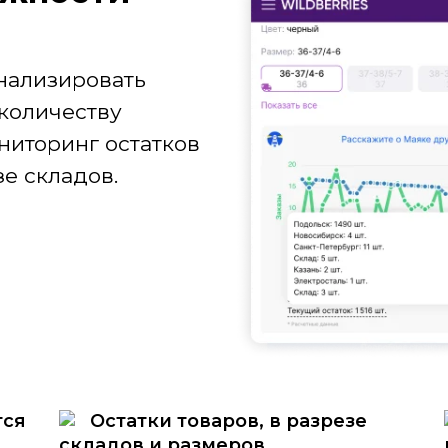
нализировать
количеству
ниторинг остатков
е складов.
тся
Остатки товаров, в разрезе
складов и размеров