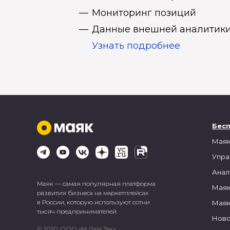
Мониторинг позиций
Данные внешней аналитики
Узнать подробнее
Бес
Маяк
Упра
Анал
Маяк — самая популярная платформа
Маяк
развития бизнеса на маркетплейсах
в России, которую используют сотни
Маяк
тысяч предпринимателей.
Ново
© 2020, ООО «М Дата Тек»