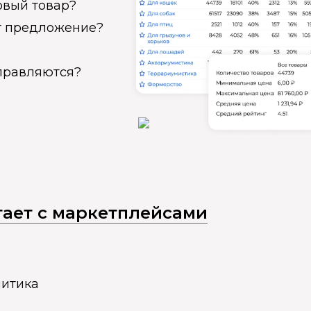
овый товар?
ет предложение?
справляются?
отает с маркетплейсами
литика