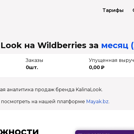
Тарифы
Look на Wildberries
за
месяц (
Заказы
Упущенная выру
0шт.
0,00 ₽
ая аналитика продаж бренда KalinaLook.
 посмотреть на нашей платформе
Mayak.bz
.
ж­ности