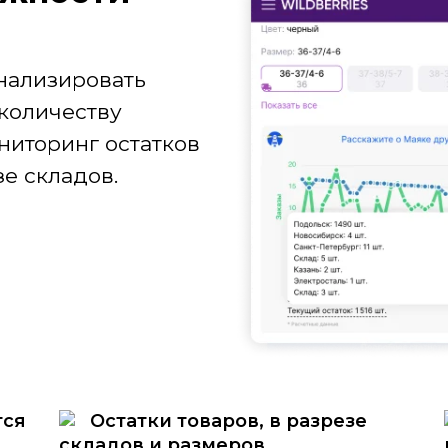
нализировать
количеству
ниторинг остатков
е складов.
тся
Остатки товаров, в разрезе
складов и размеров