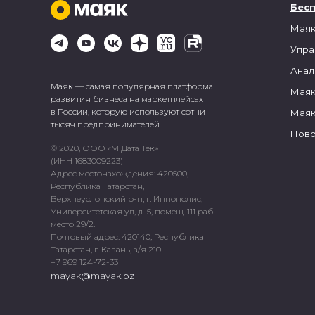
Бес
Маяк
Упра
Анал
Маяк — самая популярная платформа
Маяк
развития бизнеса на маркетплейсах
в России, которую используют сотни
Маяк
тысяч предпринимателей.
Ново
© 2020, ООО «М Дата Тек»
(ИНН 1683009223)
Адрес местонахождения: 420500,
Республика Татарстан,
Верхнеуслонский р-н, г. Иннополис,
Университетская ул, д. 5, помещ. 111 раб.
место 29/2.
Почтовый адрес: 420140, Республика
Татарстан, г. Казань, а/я 210.
+7 969 124-72-33
mayak@mayak.bz