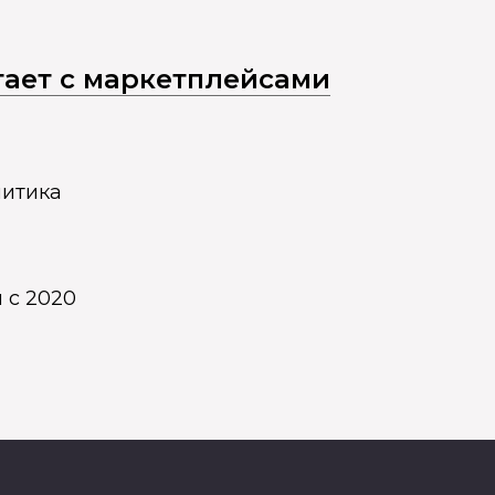
отает с маркетплейсами
литика
 с 2020