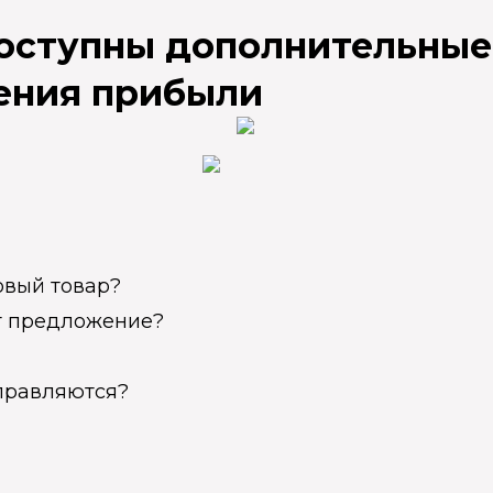
доступны дополнительные
ения прибыли
овый товар?
ет предложение?
справляются?