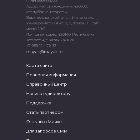
(ИНН 1683009223)
Адрес местонахождения: 420500,
Республика Татарстан,
Верхнеуслонский р-н, г. Иннополис,
Университетская ул, д. 5, помещ. 111 раб.
место 29/2.
Почтовый адрес: 420140, Республика
Татарстан, г. Казань, а/я 210.
+7 969 124-72-33
mayak@mayak.bz
Карта сайта
Правовая информация
Справочный центр
Написать директору
Поддержка
Стать партнером
Отзывы о Маяке
Для запросов СМИ