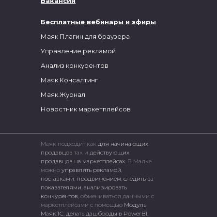
Вакансии
Бесплатные вебинары и эфиры
Маяк Плагин для браузера
Управление рекламой
Анализ конкурентов
Маяк.Консалтинг
Маяк.Журнал
Новостник маркетплейсов
Маяк подходит как
для начинающих
продавцов
так и
действующих
продавцов на маркетплейсах.
В Маяке
можно
управлять рекламой
,
поставками
,
продвижением
,
следить за
показателями
,
анализировать
конкурентов
, обмениваться данными с
маркетплейсами c помощью
Модуль
Маяк.1С
,
делать дашборды в PowerBI
,