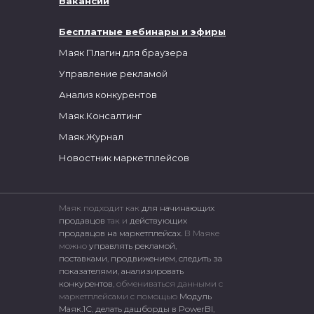
Вакансии
Бесплатные вебинары и эфиры
Маяк Плагин для браузера
Управление рекламой
Анализ конкурентов
Маяк.Консалтинг
Маяк.Журнал
Новостник маркетплейсов
Маяк подходит как
для начинающих
продавцов
так и
действующих
продавцов на маркетплейсах.
В Маяке
можно
управлять рекламой
,
поставками
,
продвижением
,
следить за
показателями
,
анализировать
конкурентов
, обмениваться данными с
маркетплейсами c помощью
Модуль
Маяк.1С
,
делать дашборды в PowerBI
,