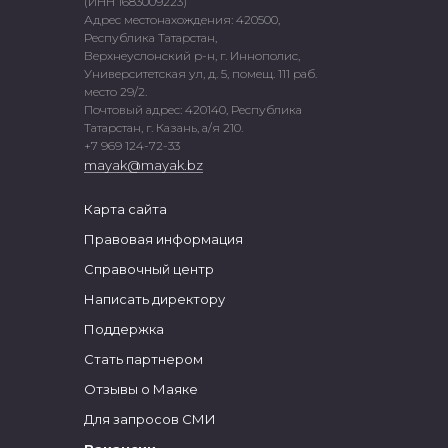
(ИНН 1683009223)
Адрес местонахождения: 420500,
Республика Татарстан,
Верхнеуслонский р-н, г. Иннополис,
Университетская ул, д. 5, помещ. 111 раб.
место 29/2.
Почтовый адрес: 420140, Республика
Татарстан, г. Казань, а/я 210.
+7 969 124-72-33
mayak@mayak.bz
Карта сайта
Правовая информация
Справочный центр
Написать директору
Поддержка
Стать партнером
Отзывы о Маяке
Для запросов СМИ