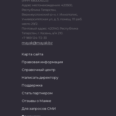
(ИНН 1683009223)
Адрес местонахождения: 420500,
Республика Татарстан,
Верхнеуслонский р-н, г. Иннополис,
Университетская ул, д. 5, помещ. 111 раб.
место 29/2.
Почтовый адрес: 420140, Республика
Татарстан, г. Казань, а/я 210.
+7 969 124-72-33
mayak@mayak.bz
Карта сайта
Правовая информация
Справочный центр
Написать директору
Поддержка
Стать партнером
Отзывы о Маяке
Для запросов СМИ