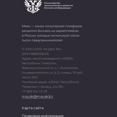
Маяк — самая популярная платформа
развития бизнеса на маркетплейсах
в России, которую используют сотни
тысяч предпринимателей.
© 2020, ООО «М Дата Тек»
(ИНН 1683009223)
Адрес местонахождения: 420500,
Республика Татарстан,
Верхнеуслонский р-н, г. Иннополис,
Университетская ул, д. 5, помещ. 111 раб.
место 29/2.
Почтовый адрес: 420140, Республика
Татарстан, г. Казань, а/я 210.
+7 969 124-72-33
mayak@mayak.bz
Карта сайта
Правовая информация