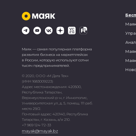
Бес
Маяк
Упра
Анал
Маяк — самая популярная платформа
Маяк
развития бизнеса на маркетплейсах
в России, которую используют сотни
Маяк
тысяч предпринимателей.
Ново
© 2020, ООО «М Дата Тек»
(ИНН 1683009223)
Адрес местонахождения: 420500,
Республика Татарстан,
Верхнеуслонский р-н, г. Иннополис,
Университетская ул, д. 5, помещ. 111 раб.
место 29/2.
Почтовый адрес: 420140, Республика
Татарстан, г. Казань, а/я 210.
+7 969 124-72-33
mayak@mayak.bz