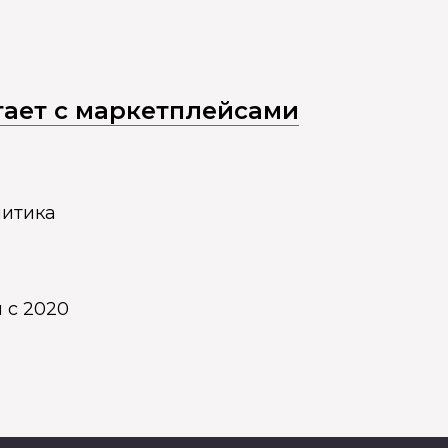
отает с маркетплейсами
литика
 с 2020